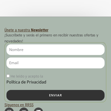
Únete a nuestra
Newsletter
¡Suscríbete y serás el primero en recibir nuestras ofertas y
novedades!
Nombre
Email
He leído y acepto la
Política de Privacidad
ENVIAR
Síguenos en RRSS
I
Y
L