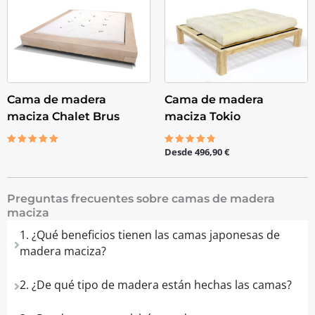
Cama de madera
Cama de madera
maciza Chalet Brus
maciza Tokio
Desde
496,90
€
Valorado
Valorado
con
con
5.00
4.67
de 5
de 5
Preguntas frecuentes sobre camas de madera
maciza
1. ¿Qué beneficios tienen las camas japonesas de
madera maciza?
2. ¿De qué tipo de madera están hechas las camas?