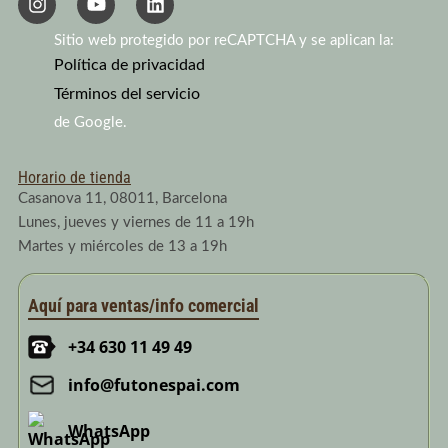
n
o
i
s
u
n
Sitio web protegido por reCAPTCHA y se aplican la:
t
t
k
a
Política de privacidad
u
e
g
b
d
Términos del servicio
r
e
i
a
n
de Google.
m
Horario de tienda
Casanova 11, 08011, Barcelona
Lunes, jueves y viernes de 11 a 19h
Martes y miércoles de 13 a 19h
Aquí para ventas/info comercial
+34 630 11 49 49
info@futonespai.com
WhatsApp