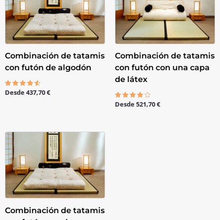
Combinación de tatamis
Combinación de tatamis
con futón de algodón
con futón con una capa
de látex
Desde
437,70
€
Valorado
con
Desde
521,70
€
4.50
Valorado
de 5
con
4.00
de 5
Combinación de tatamis