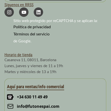
Síguenos en RRSS
I
Y
L
n
o
i
s
u
n
Sitio web protegido por reCAPTCHA y se aplican la:
t
t
k
a
Política de privacidad
u
e
g
b
d
Términos del servicio
r
e
i
a
n
de Google.
m
Horario de tienda
Casanova 11, 08011, Barcelona
Lunes, jueves y viernes de 11 a 19h
Martes y miércoles de 13 a 19h
Aquí para ventas/info comercial
+34 630 11 49 49
info@futonespai.com