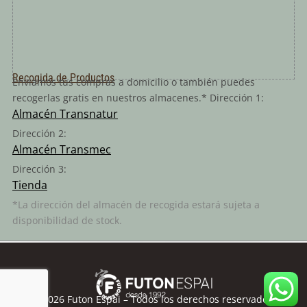
Recogida de Productos
Enviamos tus compras a domicilio o también puedes
recogerlas gratis en nuestros almacenes.* Dirección 1:
Almacén Transnatur
Dirección 2:
Almacén Transmec
Dirección 3:
Tienda
*La dirección del almacén de recogida estará sujeta a
disponibilidad de stock.
©
2026
Futon Espai – Todos los derechos reservados.