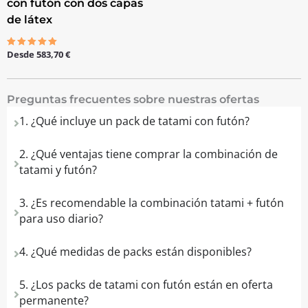
con futón con dos capas
de látex
Desde
583,70
€
Valorado
con
5.00
de 5
Preguntas frecuentes sobre nuestras ofertas
1. ¿Qué incluye un pack de tatami con futón?
2. ¿Qué ventajas tiene comprar la combinación de
tatami y futón?
3. ¿Es recomendable la combinación tatami + futón
para uso diario?
4. ¿Qué medidas de packs están disponibles?
5. ¿Los packs de tatami con futón están en oferta
permanente?