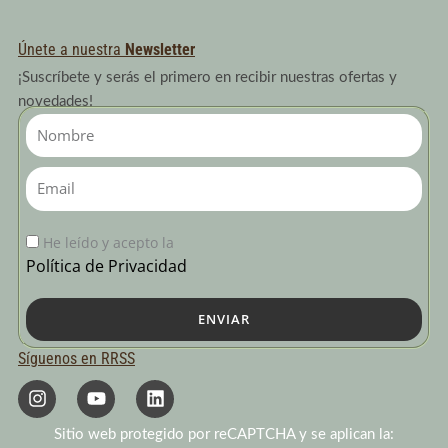
Únete a nuestra
Newsletter
¡Suscríbete y serás el primero en recibir nuestras ofertas y
novedades!
Nombre
Email
He leído y acepto la
Política de Privacidad
ENVIAR
Síguenos en RRSS
I
Y
L
n
o
i
s
u
n
Sitio web protegido por reCAPTCHA y se aplican la:
t
t
k