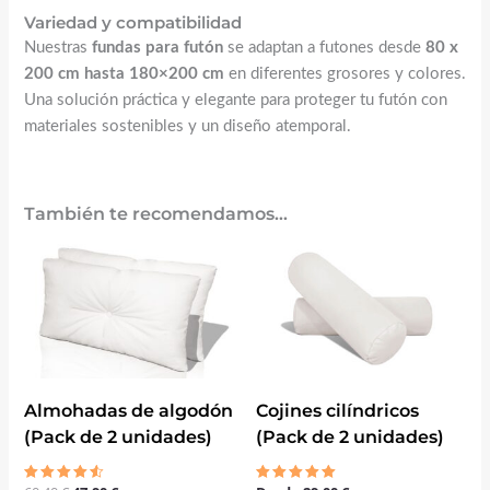
Variedad y compatibilidad
Nuestras
fundas para futón
se adaptan a futones desde
80 x
200 cm hasta 180×200 cm
en diferentes grosores y colores.
Una solución práctica y elegante para proteger tu futón con
materiales sostenibles y un diseño atemporal.
También te recomendamos…
El
El
precio
precio
original
actual
era:
es:
60,40 €.
47,90 €.
Almohadas de algodón
Cojines cilíndricos
(Pack de 2 unidades)
(Pack de 2 unidades)