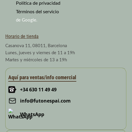
a
Política de privacidad
u
e
g
b
d
Términos del servicio
r
e
i
a
n
de Google.
m
Horario de tienda
Casanova 11, 08011, Barcelona
Lunes, jueves y viernes de 11 a 19h
Martes y miércoles de 13 a 19h
Aquí para ventas/info comercial
+34 630 11 49 49
info@futonespai.com
WhatsApp