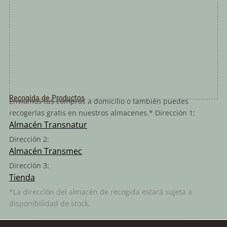
Recogida de Productos
Enviamos tus compras a domicilio o también puedes
recogerlas gratis en nuestros almacenes.* Dirección 1:
Almacén Transnatur
Dirección 2:
Almacén Transmec
Dirección 3:
Tienda
*La dirección del almacén de recogida estará sujeta a
disponibilidad de stock.