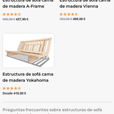
Estructura de sofá cama
Estructura de sofá cama
de madera Vienna
de madera A-Frame
453,00
€
409,00
€
490,90
€
437,90
€
Valorado
Valorado
con
con
4.50
4.50
de 5
de 5
Estructura de sofá cama
de madera Yokahoma
Desde
418,00
€
Valorado
con
4.50
de 5
Preguntas frecuentes sobre estructuras de sofá