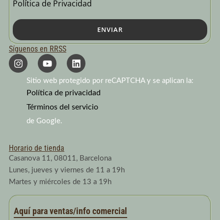
Política de Privacidad
ENVIAR
Síguenos en RRSS
I
Y
L
n
o
i
s
u
n
Sitio web protegido por reCAPTCHA y se aplican la:
t
t
k
a
Política de privacidad
u
e
g
b
d
Términos del servicio
r
e
i
a
n
de Google.
m
Horario de tienda
Casanova 11, 08011, Barcelona
Lunes, jueves y viernes de 11 a 19h
Martes y miércoles de 13 a 19h
Aquí para ventas/info comercial