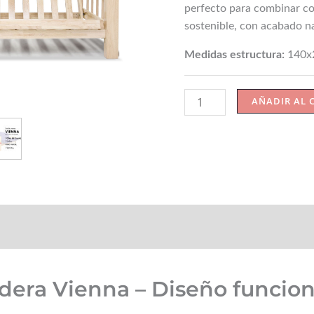
cantidad
perfecto para combinar c
sostenible, con acabado na
Medidas estructura:
140x
AÑADIR AL 
☝️ Instrucciones y mantenimiento
FAQs
Montaj
era Vienna – Diseño funciona