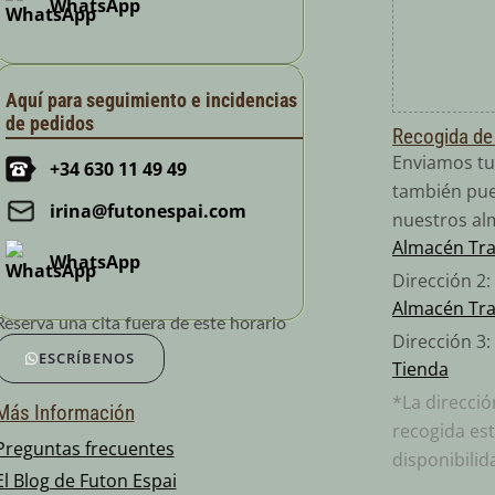
WhatsApp
Aquí para seguimiento e incidencias
de pedidos
Recogida de
Enviamos tu
+34 630 11 49 49
también pue
irina@futonespai.com
nuestros al
Almacén Tr
WhatsApp
Dirección 2
Almacén Tr
Reserva una cita fuera de este horario
Dirección 3:
ESCRÍBENOS
Tienda
*La direcci
Más Información
recogida est
Preguntas frecuentes
disponibilid
El Blog de Futon Espai