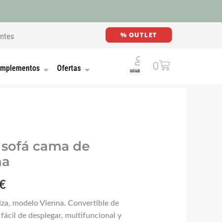
% OUTLET
entes
Cart
0
E MADERA
UTONES
OPEN COMPLEMENTOS
OPEN OFERTAS
mplementos
Ofertas
El
 sofá cama de
na
precio
actual
€
es:
za, modelo Vienna. Convertible de
€.
409,00 €.
ácil de desplegar, multifuncional y