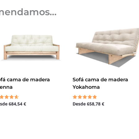
omendamos…
ofá cama de madera
Sofá cama de madera
ienna
Yokahoma
esde
684,54
€
Desde
658,78
€
lorado
Valorado
n
con
33
4.50
 5
de 5