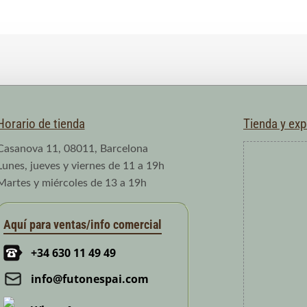
Horario de tienda
Tienda y ex
Casanova 11, 08011, Barcelona
Lunes, jueves y viernes de 11 a 19h
Martes y miércoles de 13 a 19h
Aquí para ventas/info comercial
+34 630 11 49 49
info@futonespai.com