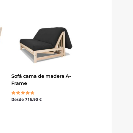
Sofá cama de madera A-
Frame
Desde
715,90
€
Valorado
con
4.50
de 5