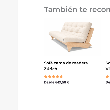
También te rec
Sofá cama de madera
S
Zúrich
V
Desde
649,58
€
D
Valorado
Va
con
co
4.50
4.
de 5
de