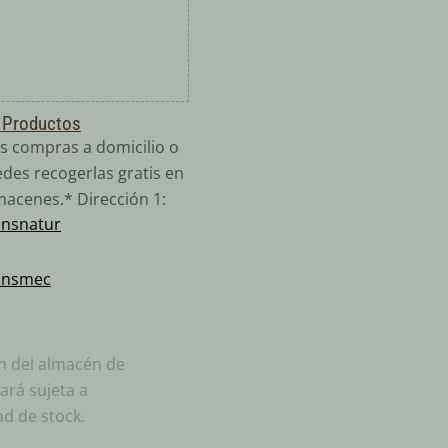
 Productos
s compras a domicilio o
des recogerlas gratis en
macenes.* Dirección 1:
ansnatur
:
ansmec
ón del almacén de
ará sujeta a
ad de stock.