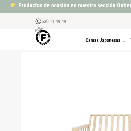
Ir
Productos de ocasión en nuestra sección Outle
al
contenido
630 11 49 49
OPEN
Camas Japonesas