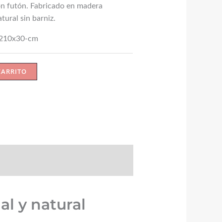
on futón. Fabricado en madera
tural sin barniz.
210x30-cm
CARRITO
e
l y natural