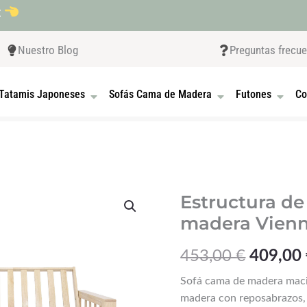
t
Nuestro Blog
Preguntas frecu
 CAMAS JAPONESAS
OPEN TATAMIS JAPONESES
OPEN SOFÁS CAMA D
OPEN F
Tatamis Japoneses
Sofás Cama de Madera
Futones
Co
Estructura
El
Estructura de
de
madera Vien
precio
sofá
cama
original
453,00
€
409,00
de
era:
madera
Sofá cama de madera maci
Vienna
453,00 
madera con reposabrazos, f