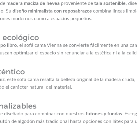
 de
madera maciza de hevea
proveniente de
tala sostenible
, dis
io. Su
diseño minimalista con reposabrazos
combina líneas limpia
salones modernos como a espacios pequeños.
y ecológico
po libro
, el sofá cama Vienna se convierte fácilmente en una c
can optimizar el espacio sin renunciar a la estética ni a la calid
téntico
niz
, este sofá cama resalta la belleza original de la madera cruda,
do el carácter natural del material.
alizables
te diseñado para combinar con nuestros
futones y fundas
. Esco
l futón de algodón más tradicional hasta opciones con látex para 