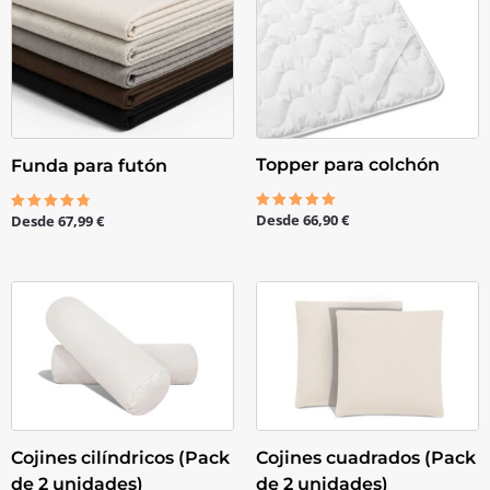
Topper para colchón
Funda para futón
Desde
66,90
€
Desde
67,99
€
Valorado
Valorado
con
con
5.00
4.67
de 5
de 5
Cojines cilíndricos (Pack
Cojines cuadrados (Pack
de 2 unidades)
de 2 unidades)