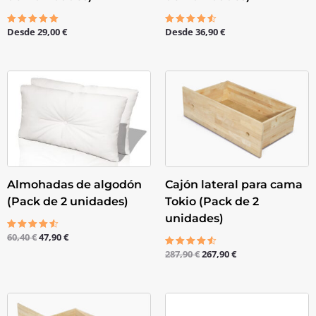
Desde
29,00
€
Desde
36,90
€
Valorado
Valorado
con
con
5.00
4.50
de 5
de 5
El
El
El
El
precio
precio
precio
precio
original
actual
original
actual
era:
es:
era:
es:
60,40 €.
47,90 €.
287,90 €.
267,90 €.
Almohadas de algodón
Cajón lateral para cama
(Pack de 2 unidades)
Tokio (Pack de 2
unidades)
60,40
€
47,90
€
Valorado
con
287,90
€
267,90
€
4.50
Valorado
de 5
con
4.50
de 5
El
El
precio
precio