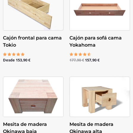
original
actual
era:
es:
177,90 €.
157,90 €.
Cajón frontal para cama
Cajón para sofá cama
Tokio
Yokahoma
Desde
153,90
€
177,90
€
157,90
€
Valorado
Valorado
con
con
5.00
4.50
de 5
de 5
Mesita de madera
Mesita de madera
Okinawa baja
Okinawa alta