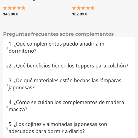
145,90
€
182,99
€
Valorado
Valorado
con
con
4.50
4.50
de 5
de 5
Preguntas frecuentes sobre complementos
1. ¿Qué complementos puedo añadir a mi
dormitorio?
2. ¿Qué beneficios tienen los toppers para colchón?
3. ¿De qué materiales están hechas las lámparas
japonesas?
4. ¿Cómo se cuidan los complementos de madera
maciza?
5. ¿Los cojines y almohadas japonesas son
adecuados para dormir a diario?