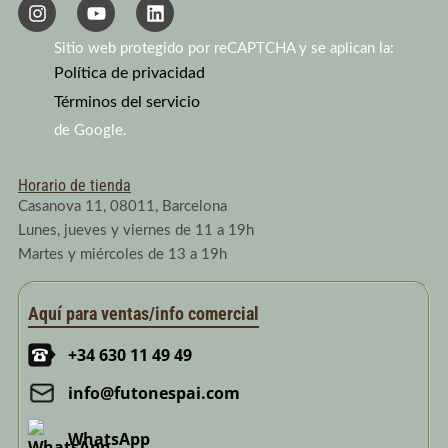
I
Y
L
n
o
i
s
u
n
Sitio web protegido por reCAPTCHA y se aplican la:
t
t
k
a
Política de privacidad
u
e
g
b
d
Términos del servicio
r
e
i
a
n
de Google.
m
Horario de tienda
Casanova 11, 08011, Barcelona
Lunes, jueves y viernes de 11 a 19h
Martes y miércoles de 13 a 19h
Aquí para ventas/info comercial
+34 630 11 49 49
info@futonespai.com
WhatsApp