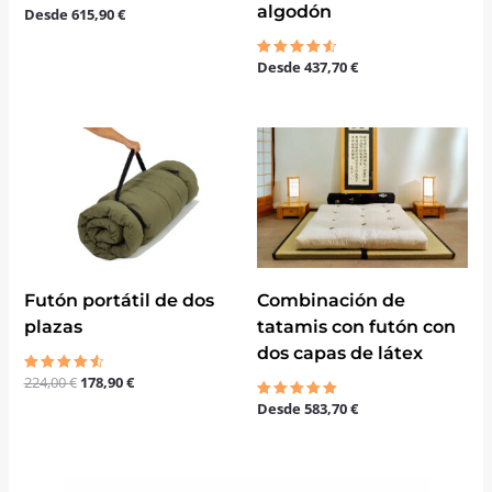
algodón
Desde
615,90
€
Valorado
con
4.25
de 5
Desde
437,70
€
Valorado
con
4.50
de 5
El
El
precio
precio
original
actual
era:
es:
224,00 €.
178,90 €.
Futón portátil de dos
Combinación de
plazas
tatamis con futón con
dos capas de látex
224,00
€
178,90
€
Valorado
con
Desde
583,70
€
4.50
Valorado
de 5
con
5.00
de 5