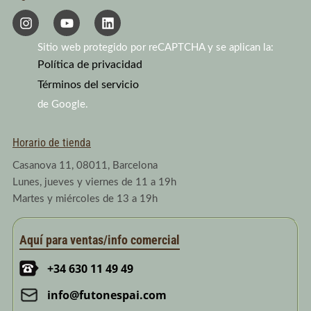
I
Y
L
n
o
i
s
u
n
Sitio web protegido por reCAPTCHA y se aplican la:
t
t
k
a
Política de privacidad
u
e
g
b
d
Términos del servicio
r
e
i
a
n
de Google.
m
Horario de tienda
Casanova 11, 08011, Barcelona
Lunes, jueves y viernes de 11 a 19h
Martes y miércoles de 13 a 19h
Aquí para ventas/info comercial
+34 630 11 49 49
info@futonespai.com