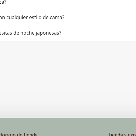
za?
on cualquier estilo de cama?
esitas de noche japonesas?
Horario de tienda
Tienda y ex