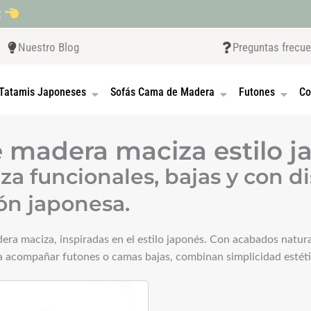
t
Nuestro Blog
Preguntas frecu
 CAMAS JAPONESAS
OPEN TATAMIS JAPONESES
OPEN SOFÁS CAMA D
OPEN F
Tatamis Japoneses
Sofás Cama de Madera
Futones
Co
 madera maciza estilo j
a funcionales, bajas y con d
ón japonesa.
ra maciza, inspiradas en el estilo japonés. Con acabados naturale
ra acompañar futones o camas bajas, combinan simplicidad estétic