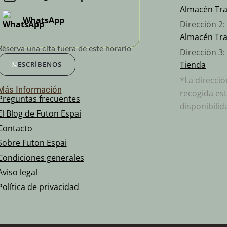
Almacén Tr
WhatsApp
Dirección 2
Almacén Tr
Reserva una cita fuera de este horario
Dirección 3:
Tienda
ESCRÍBENOS
*La direcci
Más Información
recogida est
Preguntas frecuentes
disponibilid
El Blog de Futon Espai
Contacto
Sobre Futon Espai
Condiciones generales
Aviso legal
Política de privacidad