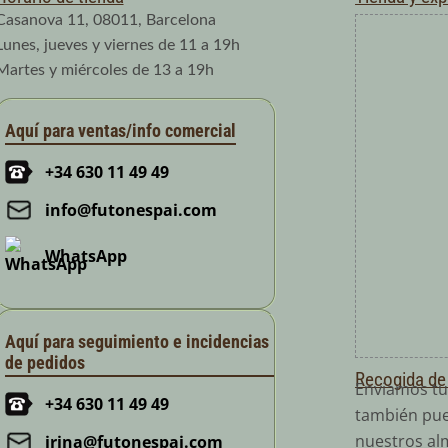
Casanova 11, 08011, Barcelona
Lunes, jueves y viernes de 11 a 19h
Martes y miércoles de 13 a 19h
Aquí para ventas/info comercial
+34 630 11 49 49
info@futonespai.com
WhatsApp
Aquí para seguimiento e incidencias
de pedidos
Recogida de
Enviamos tu
+34 630 11 49 49
también pue
nuestros al
irina@futonespai.com