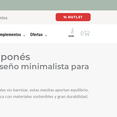
% OUTLET
entes
Cart
0
E MADERA
UTONES
OPEN COMPLEMENTOS
OPEN OFERTAS
mplementos
Ofertas
aponés
iseño minimalista para
s sin barnizar, estas mesitas aportan equilibrio,
a con materiales sostenibles y gran durabilidad.