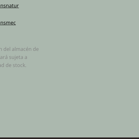
ansnatur
:
ansmec
ón del almacén de
ará sujeta a
ad de stock.