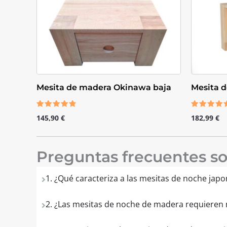
Mesita de madera Okinawa baja
Mesita 
Valorado
Valorado
145,90
€
182,99
€
con
con
4.50
4.50
de 5
de 5
Preguntas frecuentes so
1. ¿Qué caracteriza a las mesitas de noche ja
2. ¿Las mesitas de noche de madera requieren