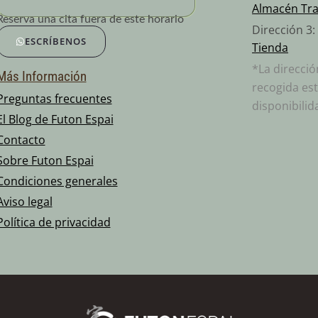
Almacén Tr
Reserva una cita fuera de este horario
Dirección 3:
ESCRÍBENOS
Tienda
*La direcci
Más Información
recogida est
Preguntas frecuentes
disponibilid
El Blog de Futon Espai
Contacto
Sobre Futon Espai
Condiciones generales
Aviso legal
Política de privacidad