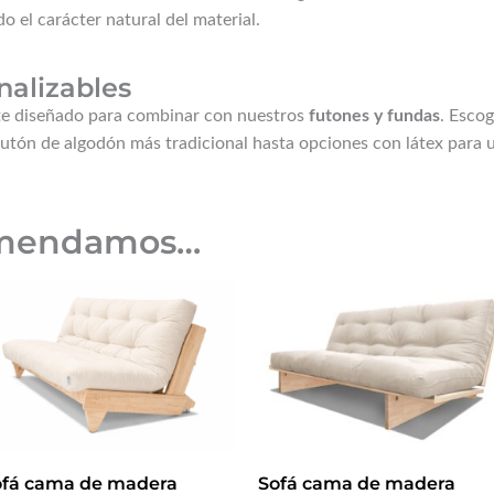
do el carácter natural del material.
alizables
te diseñado para combinar con nuestros
futones y fundas
. Esco
l futón de algodón más tradicional hasta opciones con látex para 
omendamos…
ofá cama de madera
Sofá cama de madera