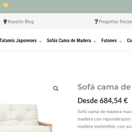
t
Nuestro Blog
Preguntas frecu
 CAMAS JAPONESAS
OPEN TATAMIS JAPONESES
OPEN SOFÁS CAMA D
OPEN F
Tatamis Japoneses
Sofás Cama de Madera
Futones
Co
Sofá
Sofá cama de
cama
de
Desde
684,54
€
madera
Sofá cama de madera maci
Vienna
madera con reposabrazos y
cantidad
madera sostenible, con aca