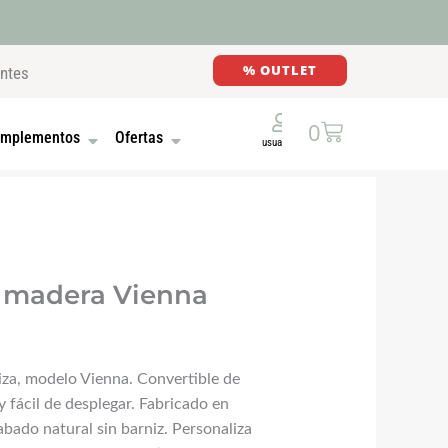
% OUTLET
entes
Cart
0
E MADERA
UTONES
OPEN COMPLEMENTOS
OPEN OFERTAS
mplementos
Ofertas
 madera Vienna
za, modelo Vienna. Convertible de
 fácil de desplegar. Fabricado en
bado natural sin barniz. Personaliza