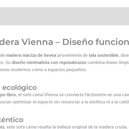
☝️ Instrucciones y mantenimiento
FAQs
Montaj
era Vienna – Diseño funciona
 de
madera maciza de hevea
proveniente de
tala sostenible
, dis
io. Su
diseño minimalista con reposabrazos
combina líneas limpia
salones modernos como a espacios pequeños.
y ecológico
po libro
, el sofá cama Vienna se convierte fácilmente en una c
can optimizar el espacio sin renunciar a la estética ni a la calid
téntico
niz
, este sofá cama resalta la belleza original de la madera cruda,