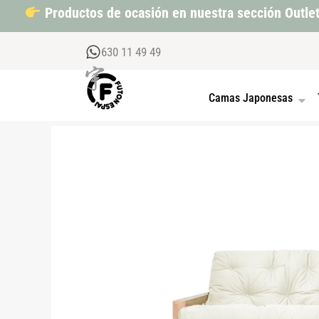
Ir
Productos de ocasión en nuestra sección Outle
al
contenido
630 11 49 49
OPEN
Camas Japonesas