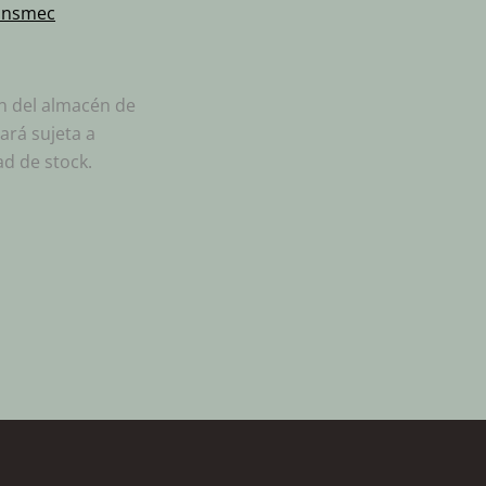
ansmec
ón del almacén de
ará sujeta a
ad de stock.