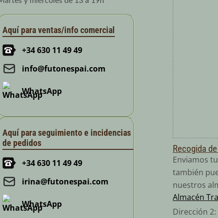
Martes y miércoles de 13 a 19h
Aquí para ventas/info comercial
+34 630 11 49 49
info@futonespai.com
WhatsApp
Aquí para seguimiento e incidencias
de pedidos
Recogida de
Enviamos tu
+34 630 11 49 49
también pue
irina@futonespai.com
nuestros al
Almacén Tr
WhatsApp
Dirección 2