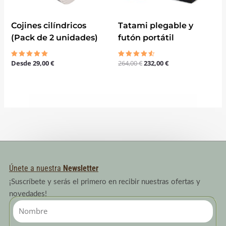
Cojines cilíndricos
Tatami plegable y
(Pack de 2 unidades)
futón portátil
Desde
29,00
€
264,00
€
232,00
€
Valorado
Valorado
con
con
5.00
4.50
de 5
de 5
Únete a nuestra
Newsletter
¡Suscríbete y serás el primero en recibir nuestras ofertas y
novedades!
Nombre