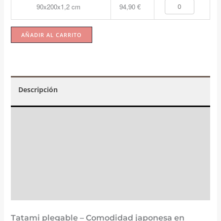
90x200x1,2 cm
94,90
€
AÑADIR AL CARRITO
Descripción
Valoraciones (2)
☝️ Instrucciones y mantenimiento
FAQs
Tatami plegable – Comodidad japonesa en