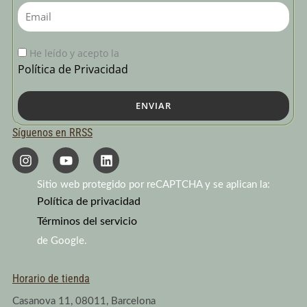
Email
He leído y acepto la
Política de Privacidad
ENVIAR
Síguenos en RRSS
I
Y
L
n
o
i
s
u
n
Sitio web protegido por reCAPTCHA y se aplican la:
t
t
k
a
Política de privacidad
u
e
g
b
d
Términos del servicio
r
e
i
a
n
de Google.
m
Horario de tienda
Casanova 11, 08011, Barcelona