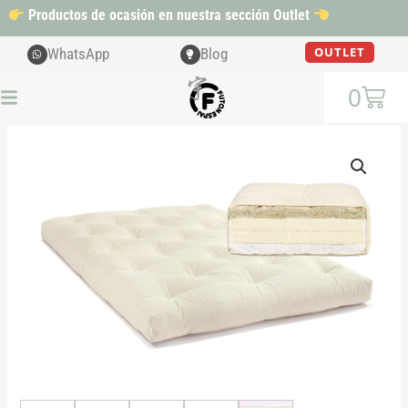
Ir
Productos de ocasión en nuestra sección Outlet
al
contenido
OUTLET
WhatsApp
Blog
Cart
0