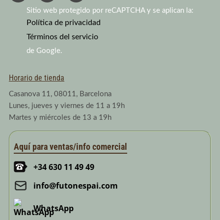
s
u
n
Sitio web protegido por reCAPTCHA y se aplican la:
t
t
k
a
Política de privacidad
u
e
g
b
d
Términos del servicio
r
e
i
a
n
de Google.
m
Horario de tienda
Casanova 11, 08011, Barcelona
Lunes, jueves y viernes de 11 a 19h
Martes y miércoles de 13 a 19h
Aquí para ventas/info comercial
+34 630 11 49 49
info@futonespai.com
WhatsApp