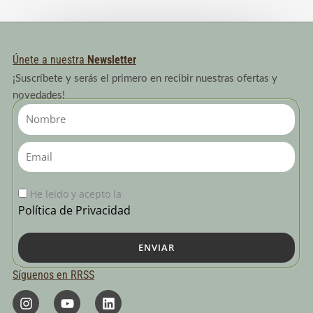
Únete a nuestra
Newsletter
¡Suscríbete y serás el primero en recibir nuestras ofertas y
novedades!
Nombre
Email
He leído y acepto la
Política de Privacidad
ENVIAR
Síguenos en RRSS
I
Y
L
n
o
i