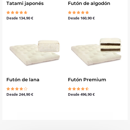
Tatami japonés
Futón de algodón
Desde
134,90
€
Desde
160,90
€
Valorado
Valorado
con
con
4.67
4.67
de 5
de 5
Futón de lana
Futón Premium
Desde
244,90
€
Desde
496,90
€
Valorado
Valorado
con
con
4.00
4.50
de 5
de 5