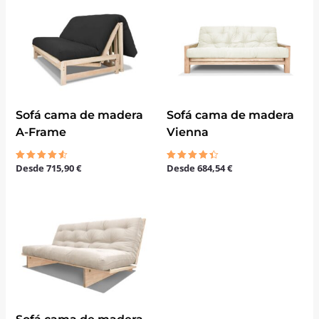
Sofá cama de madera
Sofá cama de madera
A-Frame
Vienna
Desde
715,90
€
Desde
684,54
€
Valorado
Valorado
con
con
4.50
4.33
de 5
de 5