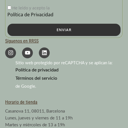
He leído y acepto la
Política de Privacidad
ENVIAR
Síguenos en RRSS
I
Y
L
n
o
i
s
u
n
Sitio web protegido por reCAPTCHA y se aplican la:
t
t
k
a
Política de privacidad
u
e
g
b
d
Términos del servicio
r
e
i
a
n
de Google.
m
Horario de tienda
Casanova 11, 08011, Barcelona
Lunes, jueves y viernes de 11 a 19h
Martes y miércoles de 13 a 19h