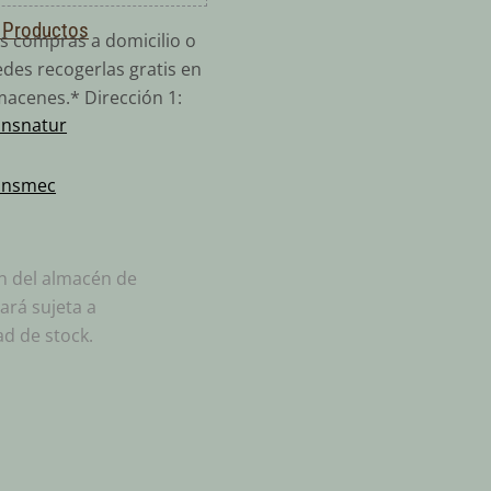
 Productos
s compras a domicilio o
des recogerlas gratis en
macenes.* Dirección 1:
ansnatur
:
ansmec
ón del almacén de
ará sujeta a
ad de stock.