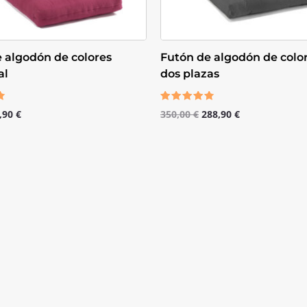
 algodón de colores
Futón de algodón de colo
al
dos plazas
Valorado
,90
€
350,00
€
288,90
€
con
4.50
de 5