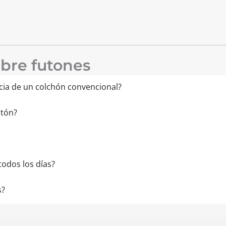
bre futones
ncia de un colchón convencional?
utón?
odos los días?
s?