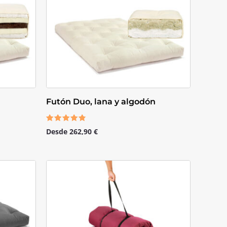
Futón Duo, lana y algodón
Valorado
Desde
262,90
€
con
4.50
de 5
El
El
precio
precio
original
actual
era:
es:
188,00 €.
149,90 €.