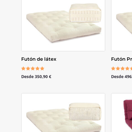
Futón de látex
Futón 
Valorado
Valorado
Desde
350,90
€
Desde
496
con
con
5.00
4.50
de 5
de 5