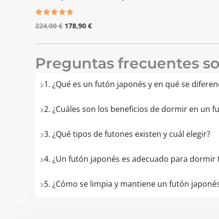
Valorado
224,00
€
178,90
€
con
4.50
de 5
Preguntas frecuentes so
1. ¿Qué es un futón japonés y en qué se difere
2. ¿Cuáles son los beneficios de dormir en un f
3. ¿Qué tipos de futones existen y cuál elegir?
4. ¿Un futón japonés es adecuado para dormir t
5. ¿Cómo se limpia y mantiene un futón japoné