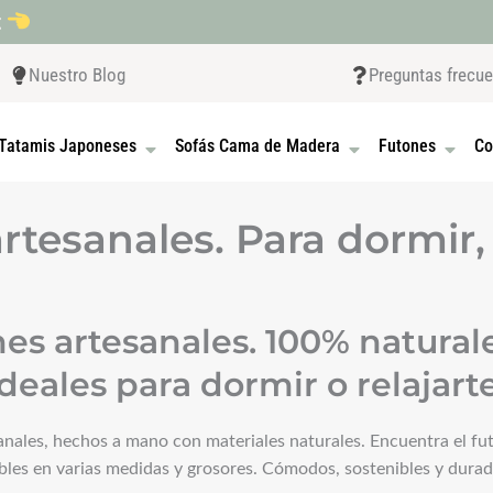
t
Nuestro Blog
Preguntas frecu
 CAMAS JAPONESAS
OPEN TATAMIS JAPONESES
OPEN SOFÁS CAMA D
OPEN F
Tatamis Japoneses
Sofás Cama de Madera
Futones
Co
rtesanales. Para dormir,
s artesanales. 100% naturales
Ideales para dormir o relajarte
nales, hechos a mano con materiales naturales. Encuentra el fut
nibles en varias medidas y grosores. Cómodos, sostenibles y durad