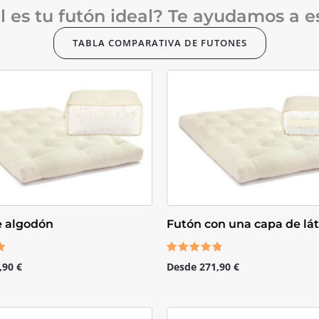
l es tu futón ideal? Te ayudamos a e
TABLA COMPARATIVA DE FUTONES
e algodón
Futón con una capa de lá
Valorado
,90
€
Desde
271,90
€
con
4.50
de 5