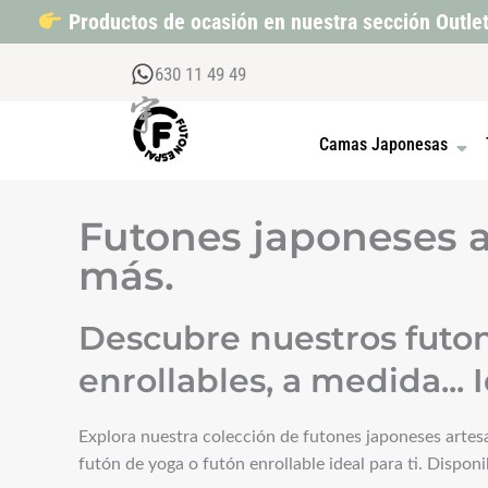
Ir
Productos de ocasión en nuestra sección Outle
al
contenido
630 11 49 49
OPEN
Camas Japonesas
Futones japoneses a
más.
Descubre nuestros futone
enrollables, a medida... 
Explora nuestra colección de futones japoneses artesa
futón de yoga o futón enrollable ideal para ti. Dispo