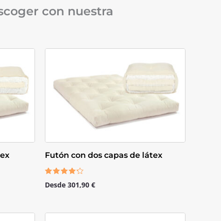
scoger con nuestra
tex
Futón con dos capas de látex
Valorado
Desde
301,90
€
con
4.00
de 5