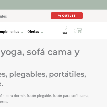
% OUTLET
entes
Cart
0
E MADERA
UTONES
OPEN COMPLEMENTOS
OPEN OFERTAS
mplementos
Ofertas
 yoga, sofá cama y
, plegables, portátiles,
.
ón para dormir, futón plegable, futón para sofá cama,
eros.