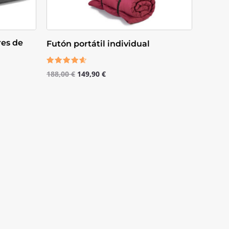
res de
Futón portátil individual
Valorado
188,00
€
149,90
€
con
4.33
de 5