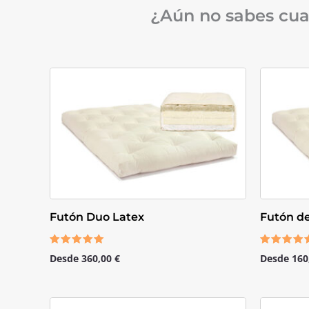
¿Aún no sabes cua
Futón Duo Latex
Futón d
Valorado
Valorado
Desde
360,00
€
Desde
160
con
con
5.00
4.67
de 5
de 5