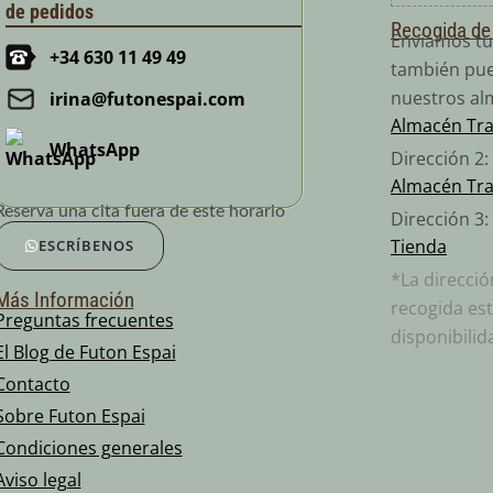
de pedidos
Recogida de
Enviamos tu
+34 630 11 49 49
también pue
nuestros al
irina@futonespai.com
Almacén Tr
WhatsApp
Dirección 2
Almacén Tr
Reserva una cita fuera de este horario
Dirección 3:
Tienda
ESCRÍBENOS
*La direcci
Más Información
recogida est
Preguntas frecuentes
disponibilid
El Blog de Futon Espai
Contacto
Sobre Futon Espai
Condiciones generales
Aviso legal