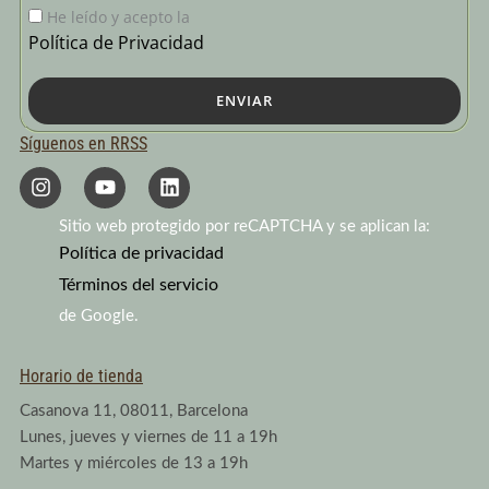
He leído y acepto la
Política de Privacidad
ENVIAR
Síguenos en RRSS
I
Y
L
n
o
i
s
u
n
Sitio web protegido por reCAPTCHA y se aplican la:
t
t
k
a
Política de privacidad
u
e
g
b
d
Términos del servicio
r
e
i
a
n
de Google.
m
Horario de tienda
Casanova 11, 08011, Barcelona
Lunes, jueves y viernes de 11 a 19h
Martes y miércoles de 13 a 19h