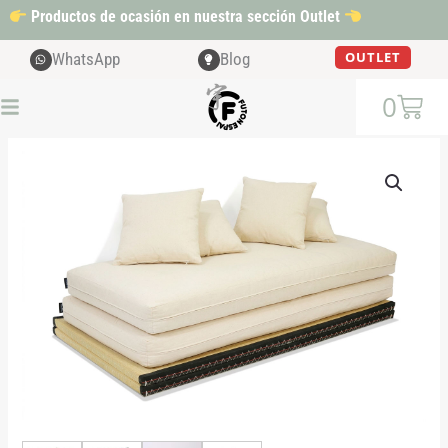
Ir
Productos de ocasión en nuestra sección Outlet
al
contenido
OUTLET
WhatsApp
Blog
Cart
0
Tatami
sofá
cantidad