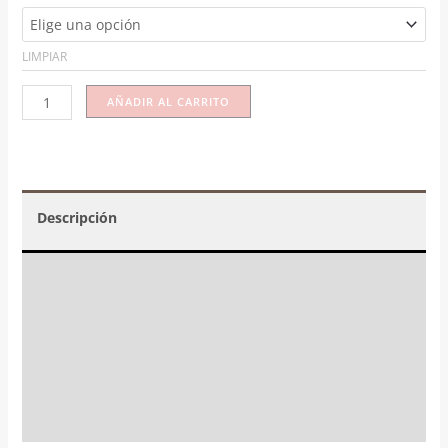
LIMPIAR
AÑADIR AL CARRITO
Descripción
Valoraciones (4)
☝️ Instrucciones y mantenimiento
FAQs