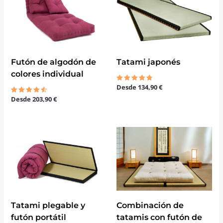
Futón de algodón de
Tatami japonés
colores individual
Desde
134,90
€
Valorado
con
Desde
203,90
€
Valorado
4.67
con
de 5
4.50
de 5
El
El
precio
precio
original
actual
era:
es:
264,00 €.
232,00 €.
Tatami plegable y
Combinación de
futón portátil
tatamis con futón de