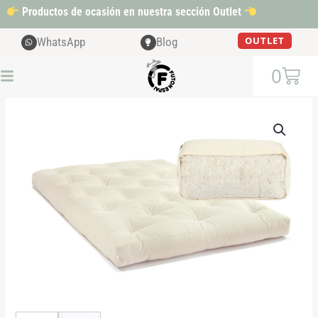
Ir
Productos de ocasión en nuestra sección Outlet
al
contenido
OUTLET
WhatsApp
Blog
Cart
0