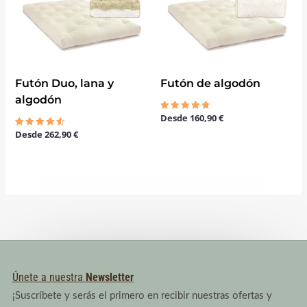
Futón Duo, lana y
Futón de algodón
algodón
Desde
160,90
€
Valorado
con
Desde
262,90
€
Valorado
4.67
con
de 5
4.50
de 5
Únete a nuestra
Newsletter
¡Suscríbete y serás el primero en recibir nuestras ofertas y