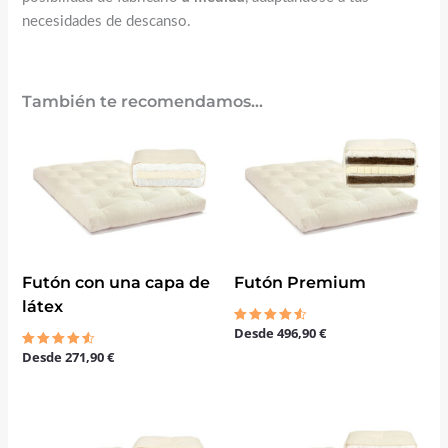
necesidades de descanso.
También te recomendamos…
Futón con una capa de
Futón Premium
látex
Desde
496,90
€
Valorado
con
Desde
271,90
€
Valorado
4.50
con
de 5
4.50
de 5