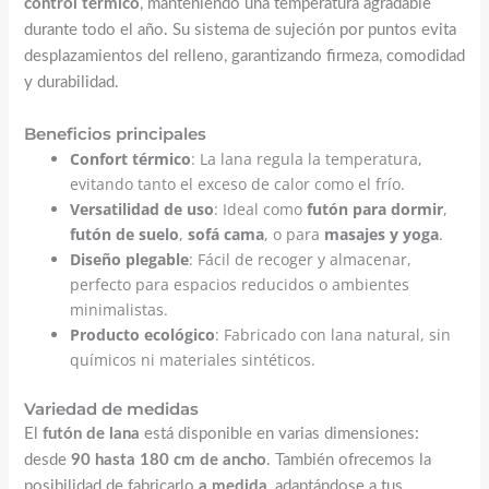
control térmico
, manteniendo una temperatura agradable
durante todo el año. Su sistema de sujeción por puntos evita
desplazamientos del relleno, garantizando firmeza, comodidad
y durabilidad.
Beneficios principales
Confort térmico
: La lana regula la temperatura,
evitando tanto el exceso de calor como el frío.
Versatilidad de uso
: Ideal como
futón para dormir
,
futón de suelo
,
sofá cama
, o para
masajes y yoga
.
Diseño plegable
: Fácil de recoger y almacenar,
perfecto para espacios reducidos o ambientes
minimalistas.
Producto ecológico
: Fabricado con lana natural, sin
químicos ni materiales sintéticos.
Variedad de medidas
El
futón de lana
está disponible en varias dimensiones:
desde
90 hasta 180 cm de ancho
. También ofrecemos la
posibilidad de fabricarlo
a medida
, adaptándose a tus