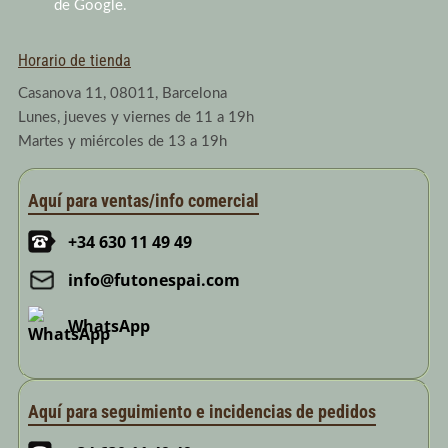
a
n
de Google.
m
Horario de tienda
Casanova 11, 08011, Barcelona
Lunes, jueves y viernes de 11 a 19h
Martes y miércoles de 13 a 19h
Aquí para ventas/info comercial
+34 630 11 49 49
info@futonespai.com
WhatsApp
Aquí para seguimiento e incidencias de pedidos