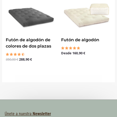
El
El
precio
precio
original
actual
era:
es:
350,00 €.
288,90 €.
Futón de algodón de
Futón de algodón
colores de dos plazas
Desde
160,90
€
Valorado
con
350,00
€
288,90
€
Valorado
4.67
con
de 5
4.50
de 5
Únete a nuestra
Newsletter