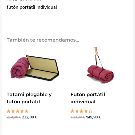
futón portátil individual
.
También te recomendamos…
El
El
El
El
precio
precio
precio
precio
original
actual
original
actual
era:
es:
era:
es:
264,00 €.
232,00 €.
188,00 €.
149,90 €.
Tatami plegable y
Futón portátil
futón portátil
individual
264,00
€
232,00
€
188,00
€
149,90
€
Valorado
Valorado
con
con
4.50
4.33
de 5
de 5