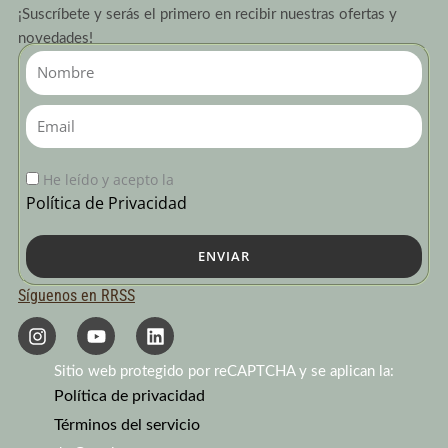
¡Suscríbete y serás el primero en recibir nuestras ofertas y
novedades!
Nombre
Email
He leído y acepto la
Política de Privacidad
ENVIAR
Síguenos en RRSS
I
Y
L
n
o
i
s
u
n
Sitio web protegido por reCAPTCHA y se aplican la:
t
t
k
a
Política de privacidad
u
e
g
b
d
Términos del servicio
r
e
i