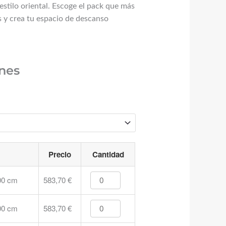
stilo oriental. Escoge el pack que más
s y crea tu espacio de descanso
ones
Precio
Cantidad
00 cm
583,70
€
00 cm
583,70
€