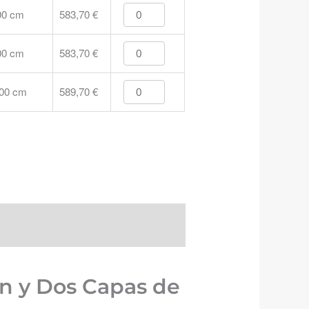
00 cm
583,70
€
00 cm
583,70
€
200 cm
589,70
€
n y Dos Capas de