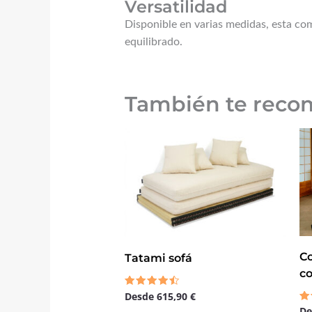
Versatilidad
Disponible en varias medidas, esta co
equilibrado.
También te rec
C
Tatami sofá
co
Desde
615,90
€
Valorado
con
D
Va