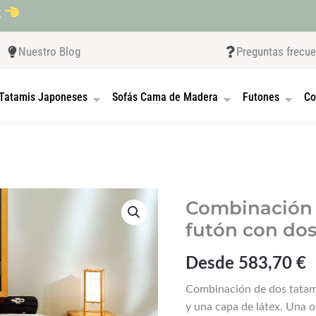
t
Nuestro Blog
Preguntas frecu
 CAMAS JAPONESAS
OPEN TATAMIS JAPONESES
OPEN SOFÁS CAMA D
OPEN F
Tatamis Japoneses
Sofás Cama de Madera
Futones
Co
Combinación 
futón con dos
Desde
583,70
€
Combinación de dos tatam
y una capa de látex. Una 