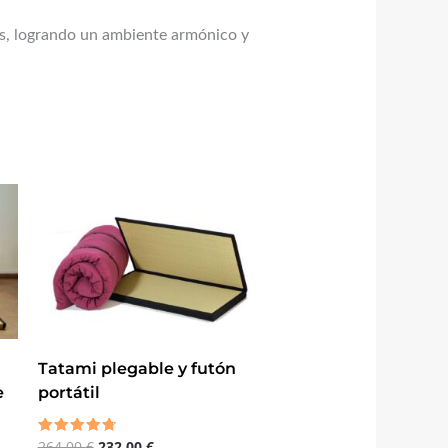
es, logrando un ambiente armónico y
El
El
precio
precio
original
actual
era:
es:
264,00 €.
232,00 €.
Tatami plegable y futón
e
portátil
264,00
€
232,00
€
Valorado