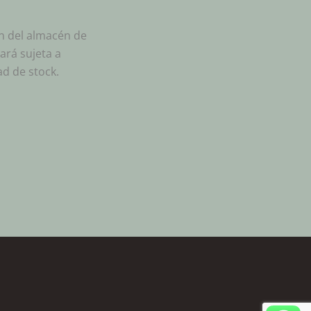
ón del almacén de
ará sujeta a
ad de stock.