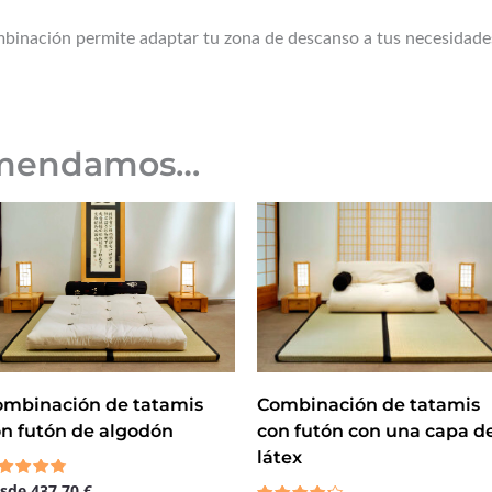
mbinación permite adaptar tu zona de descanso a tus necesidad
omendamos…
ombinación de tatamis
Combinación de tatamis
n futón de algodón
con futón con una capa d
látex
esde
437,70
€
lorado