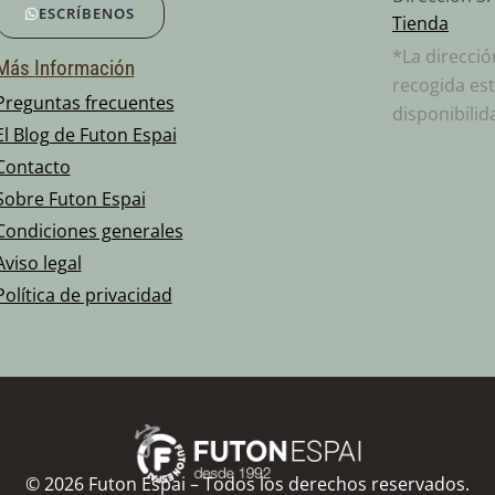
ESCRÍBENOS
Tienda
*La direcci
Más Información
recogida est
Preguntas frecuentes
disponibilid
El Blog de Futon Espai
Contacto
Sobre Futon Espai
Condiciones generales
Aviso legal
Política de privacidad
©
2026
Futon Espai – Todos los derechos reservados.