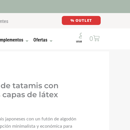
% OUTLET
entes
Cart
0
E MADERA
UTONES
OPEN COMPLEMENTOS
OPEN OFERTAS
mplementos
Ofertas
de tatamis con
 capas de látex
is japoneses con un futón de algodón
opción minimalista y económica para