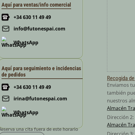
Aquí para ventas/info comercial
+34 630 11 49 49
info@futonespai.com
WhatsApp
Aquí para seguimiento e incidencias
de pedidos
Recogida de
Enviamos tu
+34 630 11 49 49
también pue
irina@futonespai.com
nuestros al
Almacén Tr
WhatsApp
Dirección 2
Almacén Tr
Reserva una cita fuera de este horario
Dirección 3: