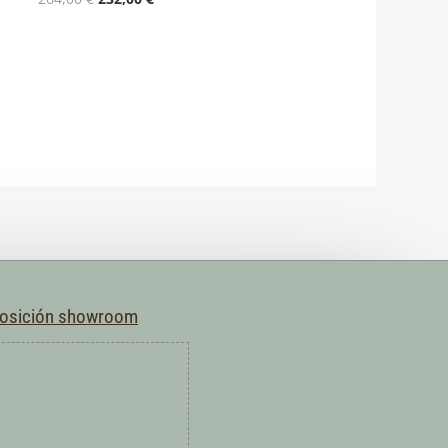
con
4.50
de 5
posición showroom