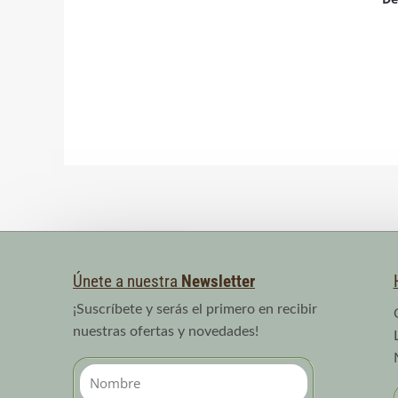
4.25
co
de 5
4.
de
Únete a nuestra
Newsletter
¡Suscríbete y serás el primero en recibir
nuestras ofertas y novedades!
Nombre