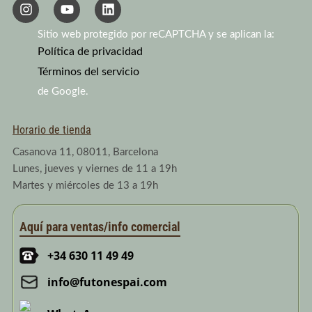
I
Y
L
n
o
i
s
u
n
Sitio web protegido por reCAPTCHA y se aplican la:
t
t
k
a
Política de privacidad
u
e
g
b
d
Términos del servicio
r
e
i
a
n
de Google.
m
Horario de tienda
Casanova 11, 08011, Barcelona
Lunes, jueves y viernes de 11 a 19h
Martes y miércoles de 13 a 19h
Aquí para ventas/info comercial
+34 630 11 49 49
info@futonespai.com