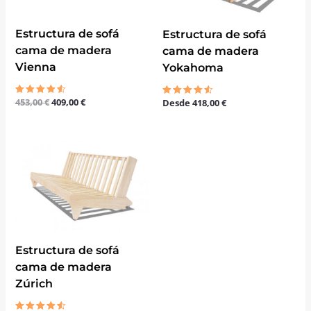
Estructura de sofá
Estructura de sofá
cama de madera
cama de madera
Vienna
Yokahoma
453,00
€
409,00
€
Desde
418,00
€
Valorado
Valorado
con
con
4.50
4.50
de 5
de 5
El
El
precio
precio
original
actual
era:
es:
410,90 €.
388,90 €.
Estructura de sofá
cama de madera
Zúrich