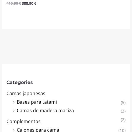
410,90
€
388,90
€
Valorado
con
4.50
de 5
Categories
Camas japonesas
Bases para tatami
(5)
Camas de madera maciza
(3)
(2)
Complementos
Cajones para cama
(10)