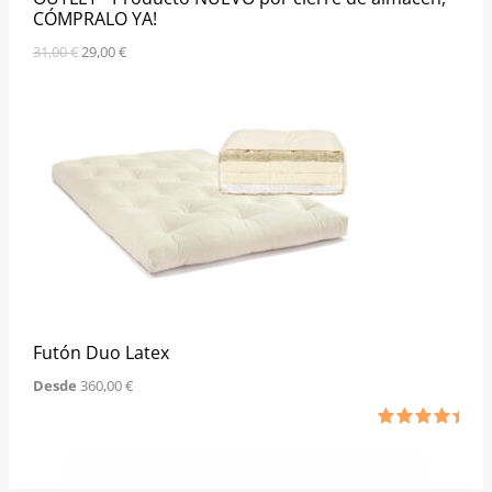
a
9
CÓMPRALO YA!
:
,
3
0
31,00
€
29,00
€
1
0
,
0
€
0
.
€
.
Futón Duo Latex
Desde
360,00
€
Valorado
1
con
5.00
de 5 en