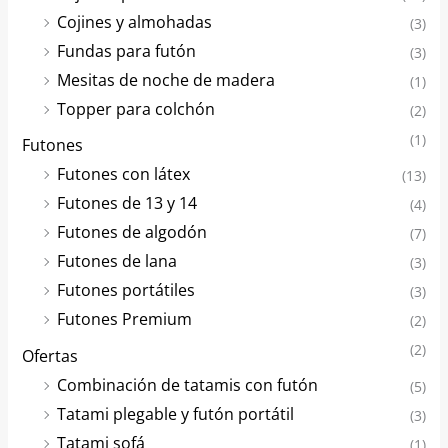
Cojines y almohadas
(3)
Fundas para futón
(3)
Mesitas de noche de madera
(1)
Topper para colchón
(2)
(1)
Futones
Futones con látex
(13)
Futones de 13 y 14
(4)
Futones de algodón
(7)
Futones de lana
(3)
Futones portátiles
(3)
Futones Premium
(2)
(2)
Ofertas
Combinación de tatamis con futón
(5)
Tatami plegable y futón portátil
(3)
Tatami sofá
(1)