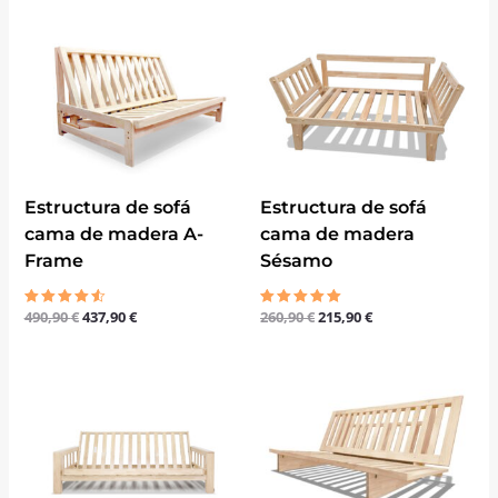
El
El
El
El
precio
precio
precio
precio
original
actual
original
actual
era:
es:
era:
es:
490,90 €.
437,90 €.
260,90 €.
215,90 €.
Estructura de sofá
Estructura de sofá
cama de madera A-
cama de madera
Frame
Sésamo
490,90
€
437,90
€
260,90
€
215,90
€
Valorado
Valorado
con
con
4.50
5.00
de 5
de 5
El
El
precio
precio
original
actual
era:
es:
453,00 €.
409,00 €.