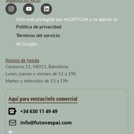
Síguenos en RRSS
I
Y
L
n
o
i
s
u
n
Sitio web protegido por reCAPTCHA y se aplican la:
t
t
k
a
Política de privacidad
u
e
g
b
d
Términos del servicio
r
e
i
a
n
de Google.
m
Horario de tienda
Casanova 11, 08011, Barcelona
Lunes, jueves y viernes de 11 a 19h
Martes y miércoles de 13 a 19h
Aquí para ventas/info comercial
+34 630 11 49 49
info@futonespai.com