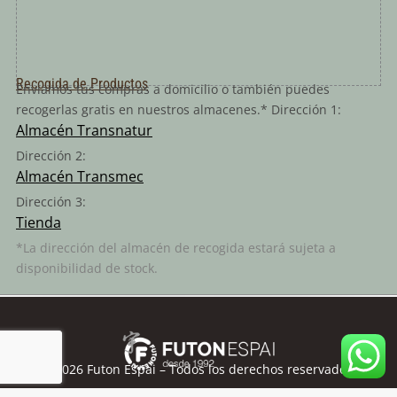
Recogida de Productos
Enviamos tus compras a domicilio o también puedes
recogerlas gratis en nuestros almacenes.* Dirección 1:
Almacén Transnatur
Dirección 2:
Almacén Transmec
Dirección 3:
Tienda
*La dirección del almacén de recogida estará sujeta a
disponibilidad de stock.
©
2026
Futon Espai – Todos los derechos reservados.