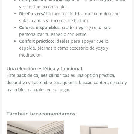
y respetuoso con la piel.
Diseño versátil:
forma cilíndrica que combina con
sofás, camas y rincones de lectura.
Colores disponibles:
crudo, negro y rojo, para
personalizar tu espacio con estilo.
Confort práctico:
ideales para apoyar cuello,
espalda, piernas o como accesorio de yoga y
meditación.
Una elección estética y funcional
Este
pack de cojines cilíndricos
es una opción práctica,
decorativa y sostenible para quienes buscan confort, diseño y
materiales naturales en su hogar.
También te recomendamos…
El
El
precio
precio
original
actual