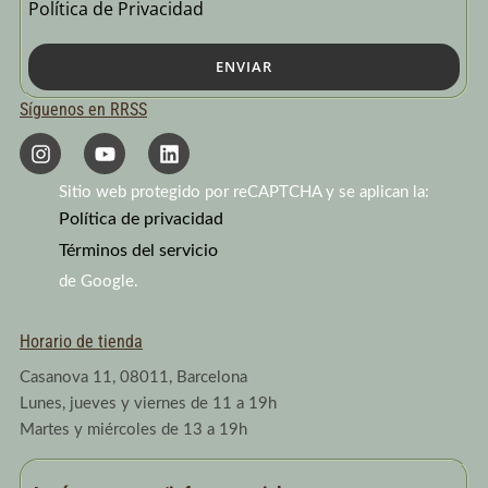
Política de Privacidad
ENVIAR
Síguenos en RRSS
I
Y
L
n
o
i
s
u
n
Sitio web protegido por reCAPTCHA y se aplican la:
t
t
k
a
Política de privacidad
u
e
g
b
d
Términos del servicio
r
e
i
a
n
de Google.
m
Horario de tienda
Casanova 11, 08011, Barcelona
Lunes, jueves y viernes de 11 a 19h
Martes y miércoles de 13 a 19h