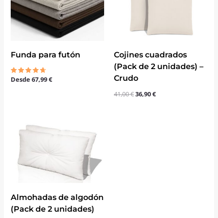
era:
es:
41,00 €.
36,90 €.
Cojines cuadrados
Funda para futón
(Pack de 2 unidades) –
Crudo
Desde
67,99
€
Valorado
con
4.67
41,00
€
36,90
€
de 5
El
El
precio
precio
original
actual
era:
es:
60,40 €.
47,90 €.
Almohadas de algodón
(Pack de 2 unidades)