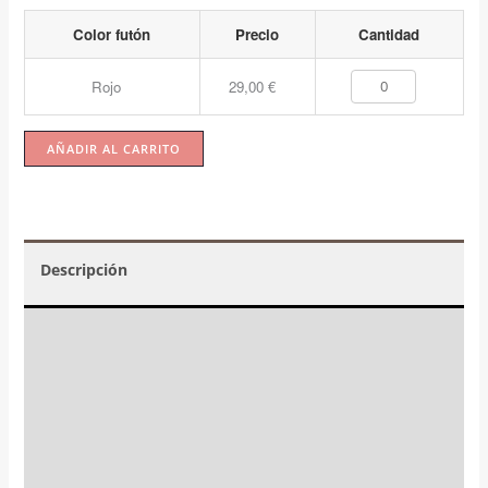
Color futón
Precio
Cantidad
Rojo
29,00
€
AÑADIR AL CARRITO
Descripción
Valoraciones (0)
☝️ Instrucciones y mantenimiento
FAQs