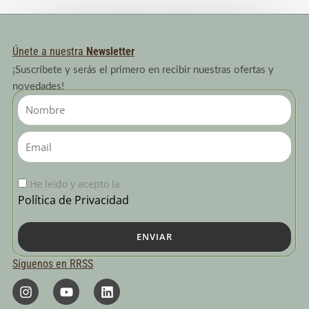
Únete a nuestra
Newsletter
¡Suscríbete y serás el primero en recibir nuestras ofertas y
novedades!
Nombre
Email
He leído y acepto la
Política de Privacidad
ENVIAR
Síguenos en RRSS
I
Y
L
n
o
i