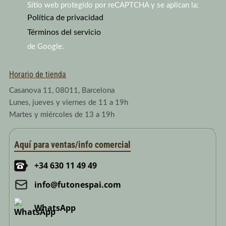
s
u
n
Sitio web protegido por reCAPTCHA y se aplican la:
t
t
k
a
Política de privacidad
u
e
g
b
d
Términos del servicio
r
e
i
a
n
de Google.
m
Horario de tienda
Casanova 11, 08011, Barcelona
Lunes, jueves y viernes de 11 a 19h
Martes y miércoles de 13 a 19h
Aquí para ventas/info comercial
+34 630 11 49 49
info@futonespai.com
WhatsApp