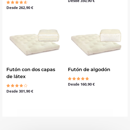
Desde
350,90
€
Valorado
con
Desde
262,90
€
Valorado
5.00
con
de 5
4.50
de 5
Futón con dos capas
Futón de algodón
de látex
Desde
160,90
€
Valorado
con
Desde
301,90
€
Valorado
4.67
con
de 5
4.00
de 5