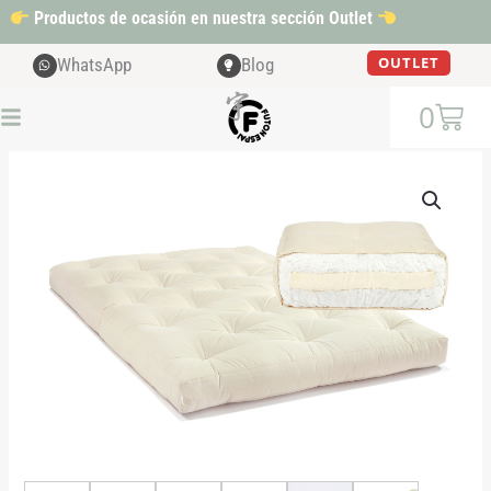
Ir
Productos de ocasión en nuestra sección Outlet
al
contenido
OUTLET
WhatsApp
Blog
Cart
0