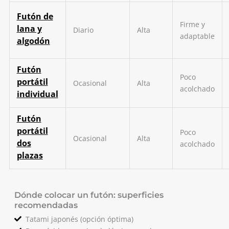
Futón de
Firme y
lana y
Diario
Alta
adaptable
algodón
Futón
Poco
portátil
Ocasional
Alta
acolchado
individual
Futón
portátil
Poco
Ocasional
Alta
dos
acolchado
plazas
Dónde colocar un futón: superficies
recomendadas
Tatami japonés (opción óptima)