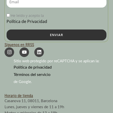
He leído y acepto la
Política de Privacidad
ENVIAR
Síguenos en RRSS
I
Y
L
n
o
i
s
u
n
Sitio web protegido por reCAPTCHA y se aplican la:
t
t
k
a
Política de privacidad
u
e
g
b
d
Términos del servicio
r
e
i
a
n
de Google.
m
Horario de tienda
Casanova 11, 08011, Barcelona
Lunes, jueves y viernes de 11 a 19h