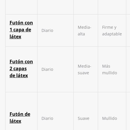
Futón con
Media-
Firme y
1 capa de
Diario
alta
adaptable
látex
Futón con
Media-
Más
2 capas
Diario
suave
mullido
de látex
Futón de
Diario
Suave
Mullido
látex