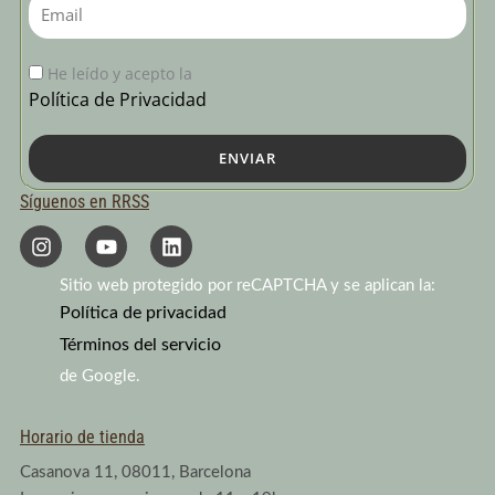
Email
He leído y acepto la
Política de Privacidad
ENVIAR
Síguenos en RRSS
I
Y
L
n
o
i
s
u
n
Sitio web protegido por reCAPTCHA y se aplican la:
t
t
k
a
Política de privacidad
u
e
g
b
d
Términos del servicio
r
e
i
a
n
de Google.
m
Horario de tienda
Casanova 11, 08011, Barcelona