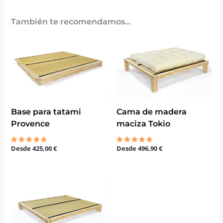
También te recomendamos…
Base para tatami
Cama de madera
Provence
maciza Tokio
Desde
425,00
€
Desde
496,90
€
Valorado
Valorado
con
con
4.67
4.67
de 5
de 5