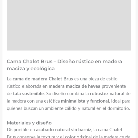
Valoraciones (1)
☝️ Instrucciones y mantenimiento
FAQs
Cama Chalet Brus – Diseño rústico en madera
maciza y ecológica
La
cama de madera Chalet Brus
es una pieza de estilo
rústico elaborada en
madera maciza de hevea
proveniente
de
tala sostenible
. Su diseño combina la
robustez natural
de
la madera con una estética
minimalista y funcional
, ideal para
quienes buscan un ambiente cálido y natural en el dormitorio.
Materiales y diseño
Disponible en
acabado natural sin barniz
, la cama Chalet
Brus conserva la textura y el color original de la madera cruda,