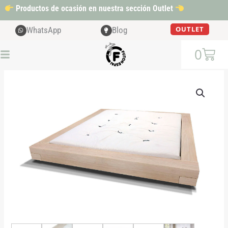
Ir
Productos de ocasión en nuestra sección Outlet
al
contenido
OUTLET
WhatsApp
Blog
Cart
0