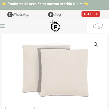
Ir
Productos de ocasión en nuestra sección Outlet
al
contenido
OUTLET
WhatsApp
Blog
Cart
0