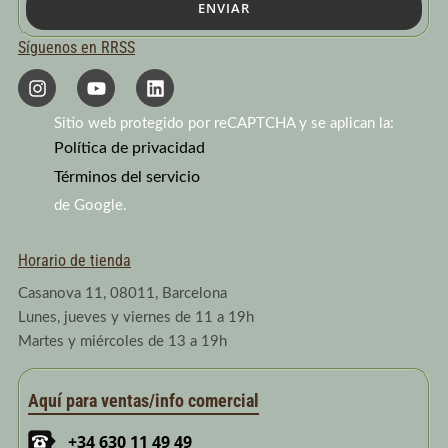
ENVIAR
Síguenos en RRSS
I
Y
L
n
o
i
s
u
n
Sitio web protegido por reCAPTCHA y se aplican la:
t
t
k
a
Política de privacidad
u
e
g
b
d
Términos del servicio
r
e
i
a
n
de Google.
m
Horario de tienda
Casanova 11, 08011, Barcelona
Lunes, jueves y viernes de 11 a 19h
Martes y miércoles de 13 a 19h
Aquí para ventas/info comercial
+34 630 11 49 49