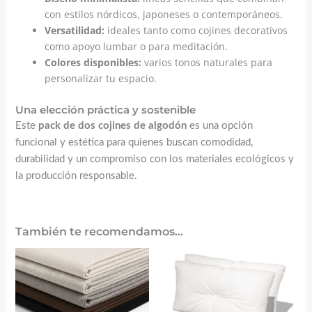
con estilos nórdicos, japoneses o contemporáneos.
Versatilidad:
ideales tanto como cojines decorativos
como apoyo lumbar o para meditación.
Colores disponibles:
varios tonos naturales para
personalizar tu espacio.
Una elección práctica y sostenible
Este
pack de dos cojines de algodón
es una opción
funcional y estética para quienes buscan comodidad,
durabilidad y un compromiso con los materiales ecológicos y
la producción responsable.
También te recomendamos…
El
El
precio
precio
original
actual
era:
es:
60,40 €.
47,90 €.