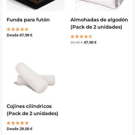
Almohadas de algodón
Funda para futón
(Pack de 2 unidades)
Desde
67,99
€
Valorado
con
60,40
€
47,90
€
Valorado
4.67
con
de 5
4.50
de 5
Cojines cilíndricos
(Pack de 2 unidades)
Desde
29,00
€
Valorado
con