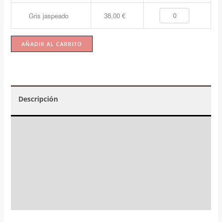
Gris jaspeado
38,00
€
AÑADIR AL CARRITO
Descripción
Valoraciones (2)
☝️ Instrucciones y mantenimiento
FAQs