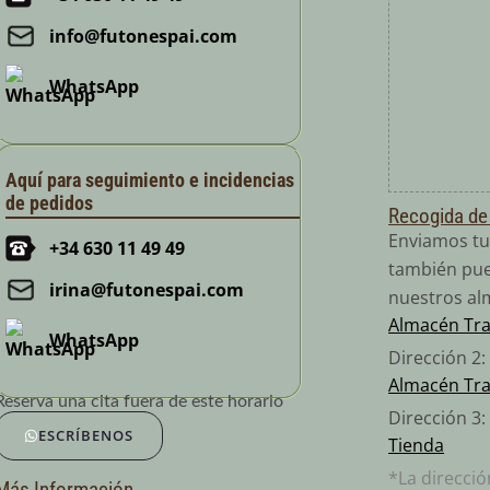
info@futonespai.com
WhatsApp
Aquí para seguimiento e incidencias
de pedidos
Recogida de
Enviamos tu
+34 630 11 49 49
también pue
irina@futonespai.com
nuestros al
Almacén Tr
WhatsApp
Dirección 2
Almacén Tr
Reserva una cita fuera de este horario
Dirección 3:
ESCRÍBENOS
Tienda
*La direcci
Más Información