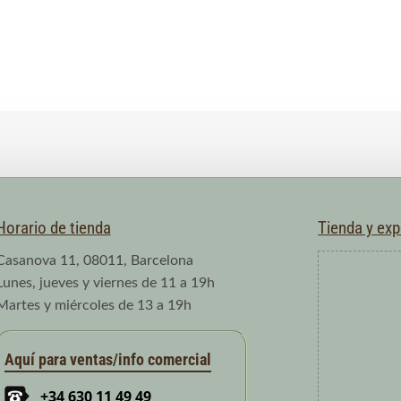
Horario de tienda
Tienda y ex
Casanova 11, 08011, Barcelona
Lunes, jueves y viernes de 11 a 19h
Martes y miércoles de 13 a 19h
Aquí para ventas/info comercial
+34 630 11 49 49