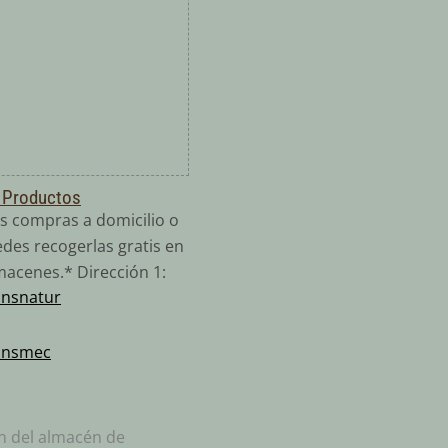
 Productos
s compras a domicilio o
des recogerlas gratis en
macenes.* Dirección 1:
ansnatur
:
ansmec
ón del almacén de