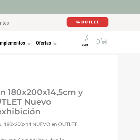
% OUTLET
entes
Cart
0
E MADERA
UTONES
OPEN COMPLEMENTOS
OPEN OFERTAS
mplementos
Ofertas
n 180x200x14,5cm y
UTLET Nuevo
exhibición
tex, 180x200x14 NUEVO en OUTLET