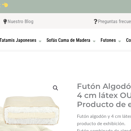
t
Nuestro Blog
Preguntas frecu
 CAMAS JAPONESAS
OPEN TATAMIS JAPONESES
OPEN SOFÁS CAMA D
OPEN F
Tatamis Japoneses
Sofás Cama de Madera
Futones
Co
Futón Algodó
4 cm látex O
Producto de 
Futón algodón y 4 cm lá
producto de exhibición.