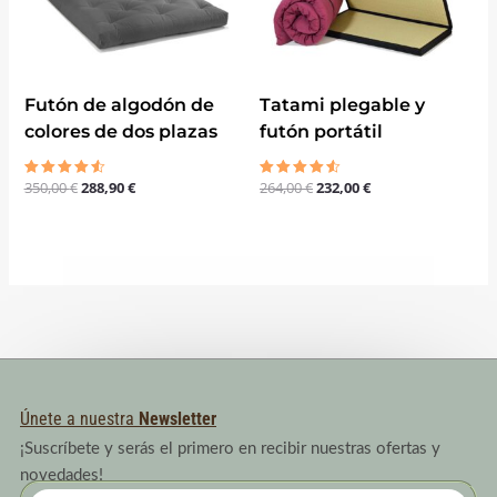
350,00 €.
288,90 €.
264,00 €.
232,00 €.
Futón de algodón de
Tatami plegable y
colores de dos plazas
futón portátil
350,00
€
288,90
€
264,00
€
232,00
€
Valorado
Valorado
con
con
4.50
4.50
de 5
de 5
Únete a nuestra
Newsletter
¡Suscríbete y serás el primero en recibir nuestras ofertas y
novedades!