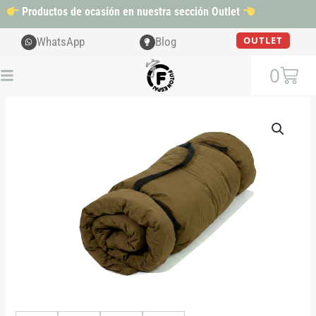
Ir
Productos de ocasión en nuestra sección Outlet
al
contenido
OUTLET
WhatsApp
Blog
Cart
0