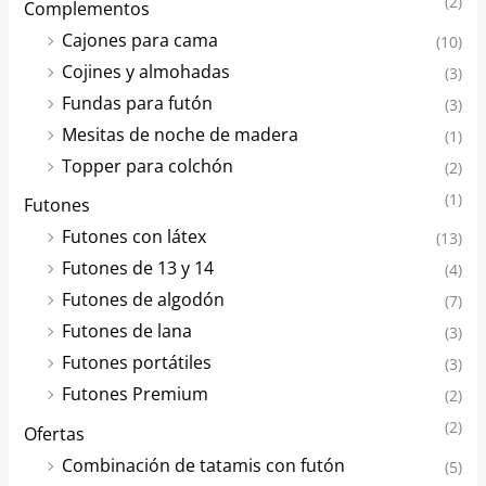
(2)
Complementos
Cajones para cama
(10)
Cojines y almohadas
(3)
Fundas para futón
(3)
Mesitas de noche de madera
(1)
Topper para colchón
(2)
(1)
Futones
Futones con látex
(13)
Futones de 13 y 14
(4)
Futones de algodón
(7)
Futones de lana
(3)
Futones portátiles
(3)
Futones Premium
(2)
(2)
Ofertas
Combinación de tatamis con futón
(5)