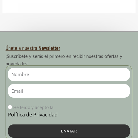
con
5.00
de 5 en
base a
valoració
n de un
cliente
Únete a nuestra
Newsletter
¡Suscríbete y serás el primero en recibir nuestras ofertas y
novedades!
Nombre
Email
He leído y acepto la
Política de Privacidad
ENVIAR