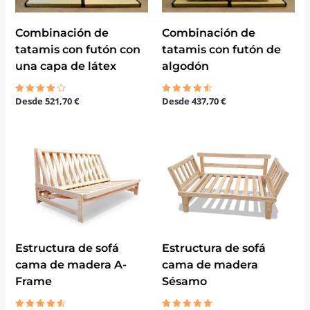
Combinación de
Combinación de
tatamis con futón con
tatamis con futón de
una capa de látex
algodón
Desde
521,70
€
Desde
437,70
€
Valorado
Valorado
con
con
4.00
4.50
de 5
de 5
El
El
El
El
precio
precio
precio
precio
original
actual
original
actual
era:
es:
era:
es:
490,90 €.
437,90 €.
260,90 €.
215,90 €.
Estructura de sofá
Estructura de sofá
cama de madera A-
cama de madera
Frame
Sésamo