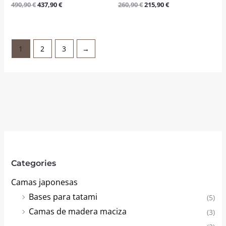
490,90
€
437,90
€
260,90
€
215,90
€
Valorado
Valorado
con
con
4.50
5.00
de 5
de 5
1
2
3
→
Categories
Camas japonesas
Bases para tatami
(5)
Camas de madera maciza
(3)