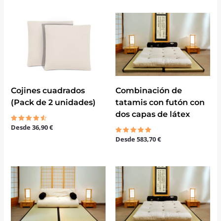
Cojines cuadrados
Combinación de
(Pack de 2 unidades)
tatamis con futón con
dos capas de látex
Desde
36,90
€
Valorado
con
Desde
583,70
€
4.50
Valorado
de 5
con
5.00
de 5