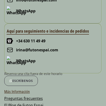
info@futonespai.com
WhatsApp
Aquí para seguimiento e incidencias de pedidos
+34 630 11 49 49
irina@futonespai.com
WhatsApp
Reserva una cita fuera de este horario
ESCRÍBENOS
Más Información
Preguntas frecuentes
El Blog de Futon Espai