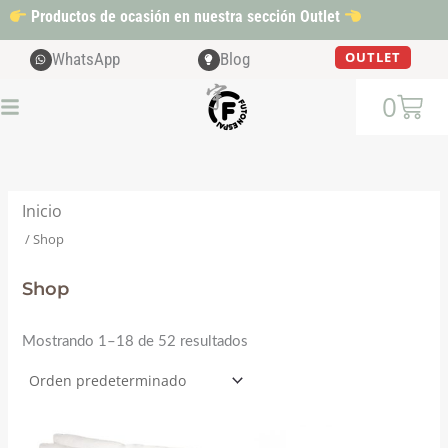
Ir
Productos de ocasión en nuestra sección Outlet
al
contenido
OUTLET
WhatsApp
Blog
Cart
0
Inicio
/ Shop
Shop
Mostrando 1–18 de 52 resultados
El
El
precio
precio