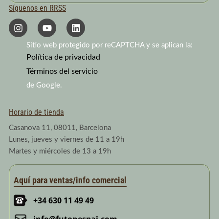
Síguenos en RRSS
I
Y
L
n
o
i
s
u
n
Sitio web protegido por reCAPTCHA y se aplican la:
t
t
k
a
Política de privacidad
u
e
g
b
d
Términos del servicio
r
e
i
a
n
de Google.
m
Horario de tienda
Casanova 11, 08011, Barcelona
Lunes, jueves y viernes de 11 a 19h
Martes y miércoles de 13 a 19h
Aquí para ventas/info comercial
+34 630 11 49 49