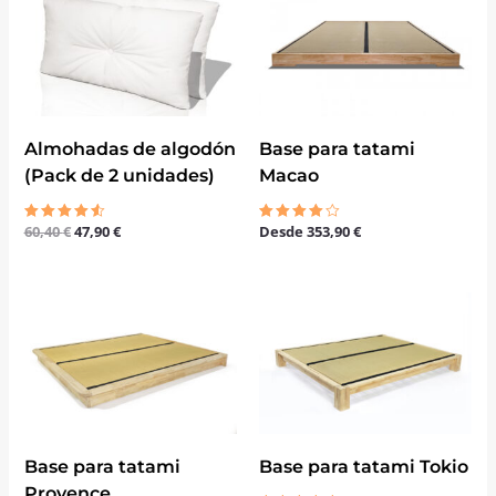
original
actual
era:
es:
60,40 €.
47,90 €.
Almohadas de algodón
Base para tatami
(Pack de 2 unidades)
Macao
60,40
€
47,90
€
Desde
353,90
€
Valorado
Valorado
con
con
4.50
4.00
de 5
de 5
Base para tatami
Base para tatami Tokio
Provence