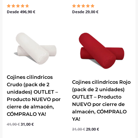
Desde
496,90
€
Desde
29,00
€
Valorado
Valorado
con
con
4.67
5.00
de 5
de 5
El
El
El
El
precio
precio
precio
precio
original
actual
original
actual
era:
es:
era:
es:
41,90 €.
31,00 €.
31,00 €.
29,00 €.
Cojines cilindricos
Cojines cilindricos Rojo
Crudo (pack de 2
(pack de 2 unidades)
unidades) OUTLET –
OUTLET – Producto
Producto NUEVO por
NUEVO por cierre de
cierre de almacén,
almacén, CÓMPRALO
CÓMPRALO YA!
YA!
41,90
€
31,00
€
31,00
€
29,00
€