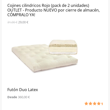
l
s
Cojines cilindricos Rojo (pack de 2 unidades)
e
:
r
2
OUTLET - Producto NUEVO por cierre de almacén,
a
9
CÓMPRALO YA!
:
,
3
0
31,00
€
29,00
€
1
0
,
0
€
0
.
€
.
Futón Duo Latex
Desde
360,00
€
Valorado
1