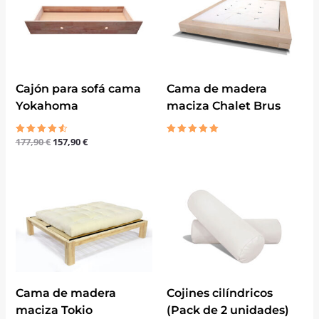
original
actual
era:
es:
177,90 €.
157,90 €.
Cajón para sofá cama
Cama de madera
Yokahoma
maciza Chalet Brus
177,90
€
157,90
€
Valorado
Valorado
con
con
4.50
5.00
de 5
de 5
Cama de madera
Cojines cilíndricos
maciza Tokio
(Pack de 2 unidades)