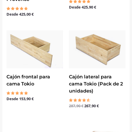
Desde
425,90
€
Valorado
con
Desde
425,00
€
Valorado
5.00
con
de 5
4.67
de 5
El
El
precio
precio
original
actual
era:
es:
287,90 €.
267,90 €.
Cajón frontal para
Cajón lateral para
cama Tokio
cama Tokio (Pack de 2
unidades)
Desde
153,90
€
Valorado
con
287,90
€
267,90
€
5.00
Valorado
de 5
con
4.50
de 5
El
El
precio
precio